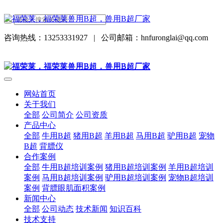
咨询热线：13253331927
|
公司邮箱：hnfuronglai@qq.com
网站首页
关于我们
全部
公司简介
公司资质
产品中心
全部
牛用B超
猪用B超
羊用B超
马用B超
驴用B超
宠物
B超
背膘仪
合作案例
全部
牛用B超培训案例
猪用B超培训案例
羊用B超培训
案例
马用B超培训案例
驴用B超培训案例
宠物B超培训
案例
背膘眼肌面积案例
新闻中心
全部
公司动态
技术新闻
知识百科
技术支持