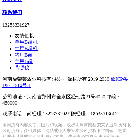
联系我们
13253331927
友情链接 :
兽用B超机
牛用B超机
猪用B超
羊用B超
背膘仪
河南福荣莱农业科技有限公司 版权所有 2019-2030
豫ICP备
19012614号-1
公司地址：河南省郑州市金水区经七路21号4030 邮编：
450000
联系电话：尚经理 13253331927 陈经理：18538513612
本网所有内容文字、图片和视频，版权均属河南福荣莱农业科技有限
公司所有，任何媒体、网站或个人未经本公司授权不得转载、链接、
转贴或以其他方式复制发布/发表，违者本公司将依法追究责任。