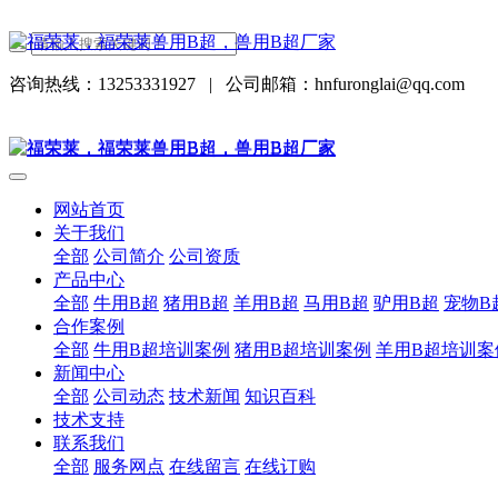
咨询热线：13253331927
|
公司邮箱：hnfuronglai@qq.com
网站首页
关于我们
全部
公司简介
公司资质
产品中心
全部
牛用B超
猪用B超
羊用B超
马用B超
驴用B超
宠物B
合作案例
全部
牛用B超培训案例
猪用B超培训案例
羊用B超培训案
新闻中心
全部
公司动态
技术新闻
知识百科
技术支持
联系我们
全部
服务网点
在线留言
在线订购