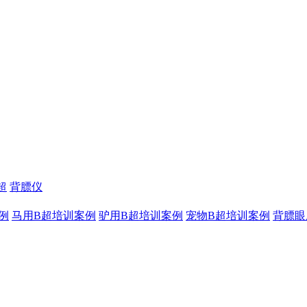
超
背膘仪
例
马用B超培训案例
驴用B超培训案例
宠物B超培训案例
背膘眼