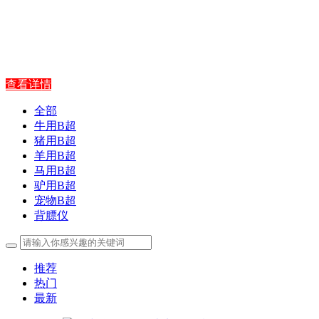
查看详情
全部
牛用B超
猪用B超
羊用B超
马用B超
驴用B超
宠物B超
背膘仪
推荐
热门
最新