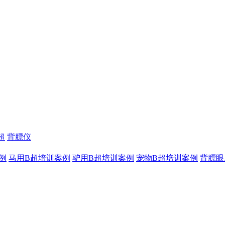
超
背膘仪
例
马用B超培训案例
驴用B超培训案例
宠物B超培训案例
背膘眼