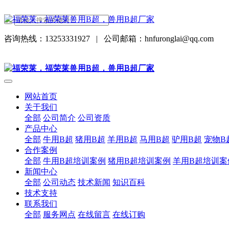
咨询热线：13253331927
|
公司邮箱：hnfuronglai@qq.com
网站首页
关于我们
全部
公司简介
公司资质
产品中心
全部
牛用B超
猪用B超
羊用B超
马用B超
驴用B超
宠物B
合作案例
全部
牛用B超培训案例
猪用B超培训案例
羊用B超培训案
新闻中心
全部
公司动态
技术新闻
知识百科
技术支持
联系我们
全部
服务网点
在线留言
在线订购