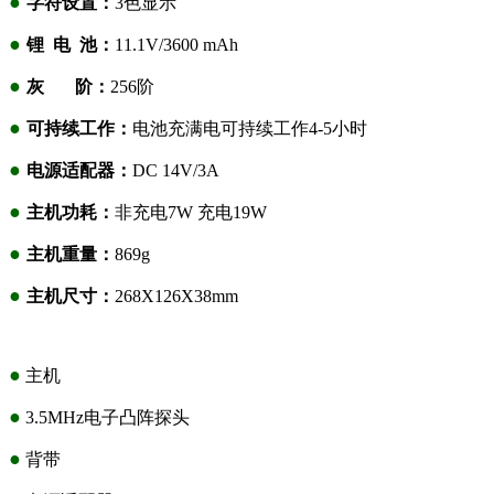
●
字符设置：
3色显示
●
锂 电 池：
11.1V/3600 mAh
●
灰 阶：
256阶
●
可持续工作：
电池充满电可持续工作4-5小时
●
电源适配器：
DC 14V/3A
●
主机功耗：
非充电7W 充电19W
●
主机重量：
869g
●
主机尺寸：
268X126X38mm
●
主机
●
3.5MHz电子凸阵探头
●
背带