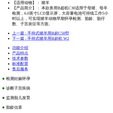
【适用动物】：
猪羊
【产品简介】：
本款兽用B超机C30适用于母猪、母羊
检测，6.0英寸LCD显示屏，大容量电池可持续工作5小
时以上，可实现猪羊动物早期怀孕检测、胎龄、胎仔
数、子宫炎症等方面。
上一篇
: 手持式猪羊用B超C50型
下一篇
: 手持式猪羊用B超机 W2
功能介绍
产品特点
技术参数
标准配置
售后服务
●
检测妊娠怀孕
●
诊断子宫疾病
●
监测胎儿发育
●
胎龄估算