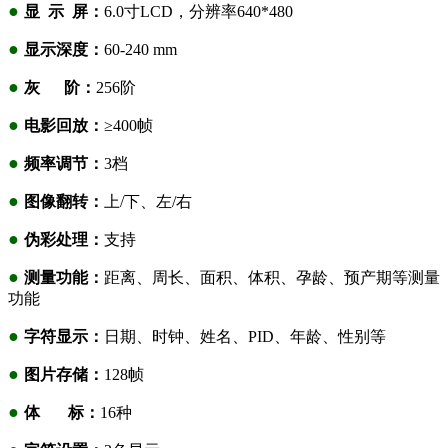
●
显 示 屏：
6.0寸LCD，分辨率640*480
●
显示深度：
60-240 mm
●
灰 阶：
256阶
●
电影回放：
≥400帧
●
频率调节：
3档
●
图像翻转：
上/下、左/右
●
伪彩处理：
支持
●
测量功能：
距离、周长、面积、体积、孕龄、预产期等测量
功能
●
字符显示：
日期、时钟、姓名、PID、年龄、性别等
●
图片存储：
128帧
●
体 标：
16种