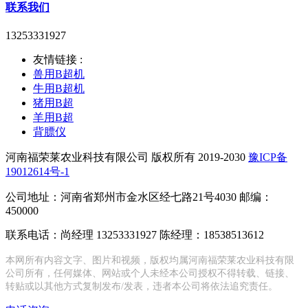
联系我们
13253331927
友情链接 :
兽用B超机
牛用B超机
猪用B超
羊用B超
背膘仪
河南福荣莱农业科技有限公司 版权所有 2019-2030
豫ICP备
19012614号-1
公司地址：河南省郑州市金水区经七路21号4030 邮编：
450000
联系电话：尚经理 13253331927 陈经理：18538513612
本网所有内容文字、图片和视频，版权均属河南福荣莱农业科技有限
公司所有，任何媒体、网站或个人未经本公司授权不得转载、链接、
转贴或以其他方式复制发布/发表，违者本公司将依法追究责任。