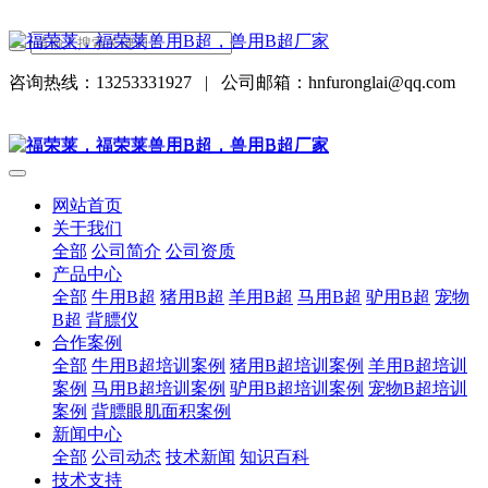
咨询热线：13253331927
|
公司邮箱：hnfuronglai@qq.com
网站首页
关于我们
全部
公司简介
公司资质
产品中心
全部
牛用B超
猪用B超
羊用B超
马用B超
驴用B超
宠物
B超
背膘仪
合作案例
全部
牛用B超培训案例
猪用B超培训案例
羊用B超培训
案例
马用B超培训案例
驴用B超培训案例
宠物B超培训
案例
背膘眼肌面积案例
新闻中心
全部
公司动态
技术新闻
知识百科
技术支持