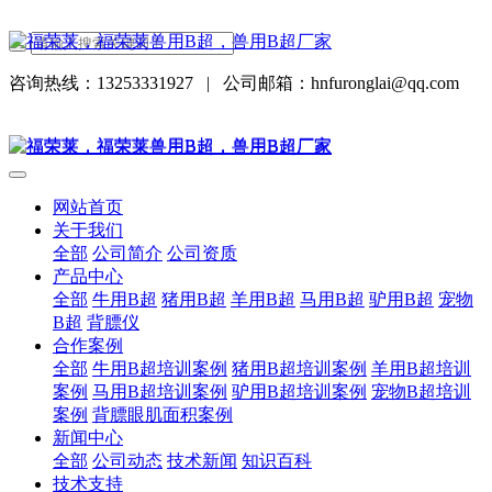
咨询热线：13253331927
|
公司邮箱：hnfuronglai@qq.com
网站首页
关于我们
全部
公司简介
公司资质
产品中心
全部
牛用B超
猪用B超
羊用B超
马用B超
驴用B超
宠物
B超
背膘仪
合作案例
全部
牛用B超培训案例
猪用B超培训案例
羊用B超培训
案例
马用B超培训案例
驴用B超培训案例
宠物B超培训
案例
背膘眼肌面积案例
新闻中心
全部
公司动态
技术新闻
知识百科
技术支持