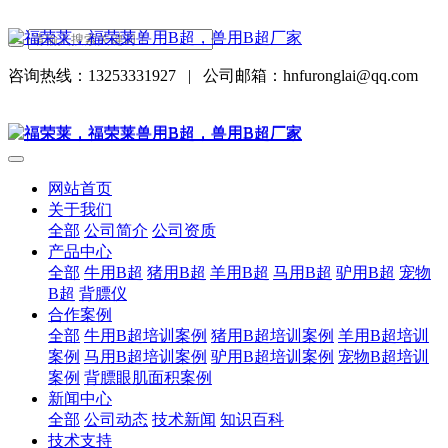
咨询热线：13253331927
|
公司邮箱：hnfuronglai@qq.com
网站首页
关于我们
全部
公司简介
公司资质
产品中心
全部
牛用B超
猪用B超
羊用B超
马用B超
驴用B超
宠物
B超
背膘仪
合作案例
全部
牛用B超培训案例
猪用B超培训案例
羊用B超培训
案例
马用B超培训案例
驴用B超培训案例
宠物B超培训
案例
背膘眼肌面积案例
新闻中心
全部
公司动态
技术新闻
知识百科
技术支持