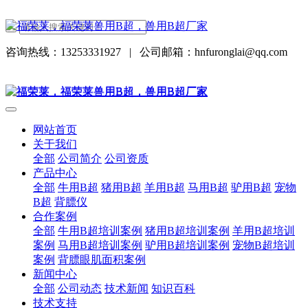
咨询热线：13253331927
|
公司邮箱：hnfuronglai@qq.com
网站首页
关于我们
全部
公司简介
公司资质
产品中心
全部
牛用B超
猪用B超
羊用B超
马用B超
驴用B超
宠物
B超
背膘仪
合作案例
全部
牛用B超培训案例
猪用B超培训案例
羊用B超培训
案例
马用B超培训案例
驴用B超培训案例
宠物B超培训
案例
背膘眼肌面积案例
新闻中心
全部
公司动态
技术新闻
知识百科
技术支持