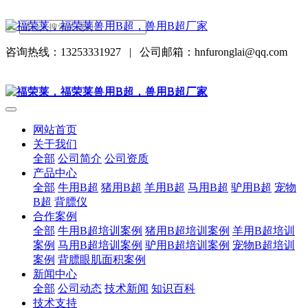
咨询热线：13253331927
|
公司邮箱：hnfuronglai@qq.com
网站首页
关于我们
全部
公司简介
公司资质
产品中心
全部
牛用B超
猪用B超
羊用B超
马用B超
驴用B超
宠物
B超
背膘仪
合作案例
全部
牛用B超培训案例
猪用B超培训案例
羊用B超培训
案例
马用B超培训案例
驴用B超培训案例
宠物B超培训
案例
背膘眼肌面积案例
新闻中心
全部
公司动态
技术新闻
知识百科
技术支持