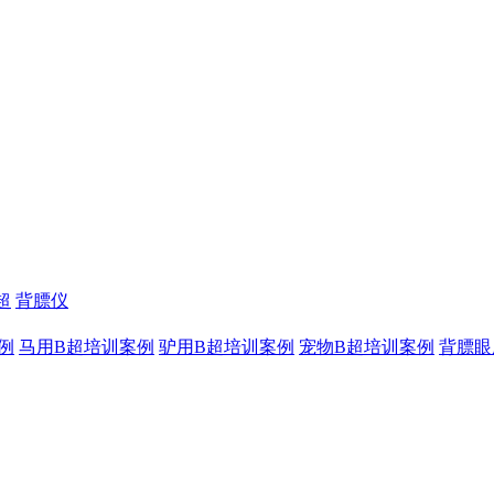
超
背膘仪
例
马用B超培训案例
驴用B超培训案例
宠物B超培训案例
背膘眼