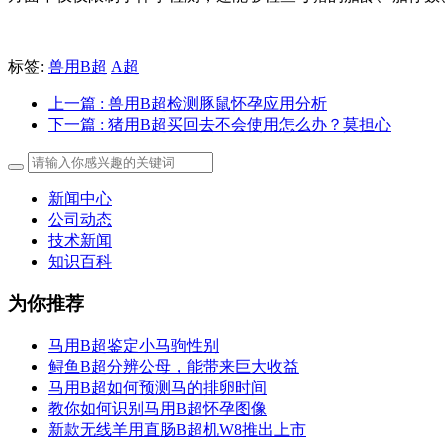
标签:
兽用B超
A超
上一篇
: 兽用B超检测豚鼠怀孕应用分析
下一篇
: 猪用B超买回去不会使用怎么办？莫担心
新闻中心
公司动态
技术新闻
知识百科
为你推荐
马用B超鉴定小马驹性别
鲟鱼B超分辨公母，能带来巨大收益
马用B超如何预测马的排卵时间
教你如何识别马用B超怀孕图像
新款无线羊用直肠B超机W8推出上市