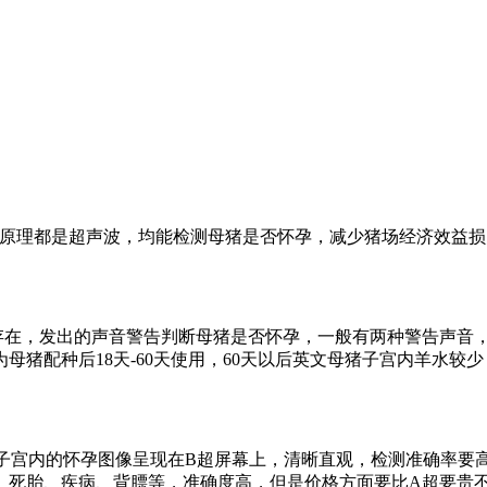
原理都是超声波，均能检测母猪是否怀孕，减少猪场经济效益损
在，发出的声音警告判断母猪是否怀孕，一般有两种警告声音
母猪配种后18天-60天使用，60天以后英文母猪子宫内羊水较
子宫内的怀孕图像呈现在B超屏幕上，清晰直观，检测准确率要高
、死胎、疾病、背膘等，准确度高，但是价格方面要比A超要贵不