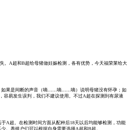
失。A超和B超给母猪做妊娠检测，各有优势，今天福荣莱给大
，如果是间断的声音（嘀……嘀……嘀）说明母猪没有怀孕；如
少，容易发生误判，我们不建议使用。不过A超在探测到有尿液
于A超。在检测时间方面从配种后18天以后均能够检测，功能
少。养殖户们可以根据自身需要选择A超和B超。