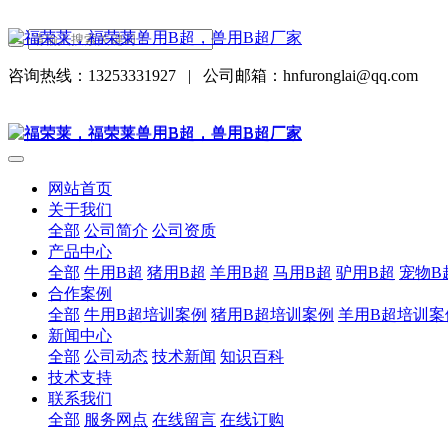
咨询热线：13253331927
|
公司邮箱：hnfuronglai@qq.com
网站首页
关于我们
全部
公司简介
公司资质
产品中心
全部
牛用B超
猪用B超
羊用B超
马用B超
驴用B超
宠物B
合作案例
全部
牛用B超培训案例
猪用B超培训案例
羊用B超培训案
新闻中心
全部
公司动态
技术新闻
知识百科
技术支持
联系我们
全部
服务网点
在线留言
在线订购