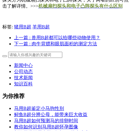
击了解详情。>>>
机械扇扫探头和电子凸阵探头有什么区别
标签:
猪用B超
羊用B超
上一篇
: 兽用B超都可以给哪些动物使用？
下一篇
: 肉牛背膘和眼肌面积的测定方法
新闻中心
公司动态
技术新闻
知识百科
为你推荐
马用B超鉴定小马驹性别
鲟鱼B超分辨公母，能带来巨大收益
马用B超如何预测马的排卵时间
教你如何识别马用B超怀孕图像