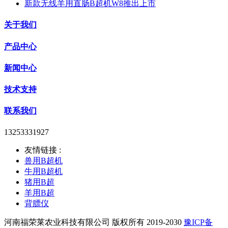
新款无线羊用直肠B超机W8推出上市
关于我们
产品中心
新闻中心
技术支持
联系我们
13253331927
友情链接 :
兽用B超机
牛用B超机
猪用B超
羊用B超
背膘仪
河南福荣莱农业科技有限公司 版权所有 2019-2030
豫ICP备