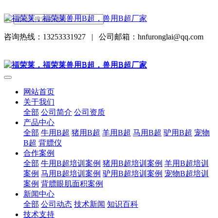
咨询热线：13253331927
|
公司邮箱：hnfuronglai@qq.com
网站首页
关于我们
全部
公司简介
公司资质
产品中心
全部
牛用B超
猪用B超
羊用B超
马用B超
驴用B超
宠物
B超
背膘仪
合作案例
全部
牛用B超培训案例
猪用B超培训案例
羊用B超培训
案例
马用B超培训案例
驴用B超培训案例
宠物B超培训
案例
背膘眼肌面积案例
新闻中心
全部
公司动态
技术新闻
知识百科
技术支持