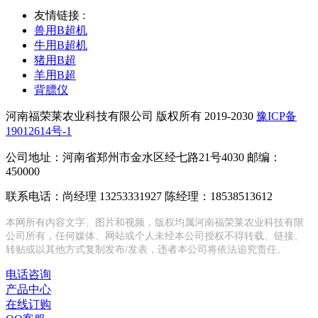
友情链接 :
兽用B超机
牛用B超机
猪用B超
羊用B超
背膘仪
河南福荣莱农业科技有限公司 版权所有 2019-2030
豫ICP备
19012614号-1
公司地址：河南省郑州市金水区经七路21号4030 邮编：
450000
联系电话：尚经理 13253331927 陈经理：18538513612
本网所有内容文字、图片和视频，版权均属河南福荣莱农业科技有限
公司所有，任何媒体、网站或个人未经本公司授权不得转载、链接、
转贴或以其他方式复制发布/发表，违者本公司将依法追究责任。
电话咨询
产品中心
在线订购