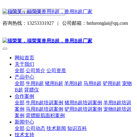
咨询热线：13253331927
|
公司邮箱：hnfuronglai@qq.com
网站首页
关于我们
全部
公司简介
公司资质
产品中心
全部
牛用B超
猪用B超
羊用B超
马用B超
驴用B超
宠物
B超
背膘仪
合作案例
全部
牛用B超培训案例
猪用B超培训案例
羊用B超培训
案例
马用B超培训案例
驴用B超培训案例
宠物B超培训
案例
背膘眼肌面积案例
新闻中心
全部
公司动态
技术新闻
知识百科
技术支持