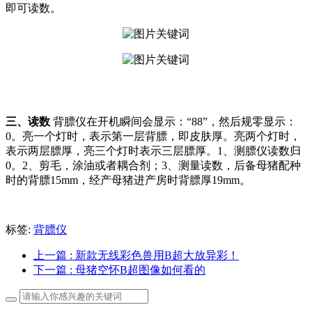
即可读数。
三、读数
背膘仪在开机瞬间会显示：“88”，然后规零显示：
0。亮一个灯时，表示第一层背膘，即皮肤厚。亮两个灯时，
表示两层膘厚，亮三个灯时表示三层膘厚。1、测膘仪读数归
0。2、剪毛，涂油或者耦合剂；3、测量读数，后备母猪配种
时的背膘15mm，经产母猪进产房时背膘厚19mm。
标签:
背膘仪
上一篇
: 新款无线彩色兽用B超大放异彩！
下一篇
: 母猪空怀B超图像如何看的