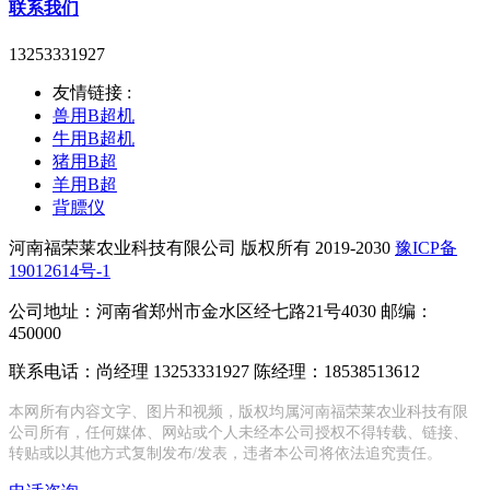
联系我们
13253331927
友情链接 :
兽用B超机
牛用B超机
猪用B超
羊用B超
背膘仪
河南福荣莱农业科技有限公司 版权所有 2019-2030
豫ICP备
19012614号-1
公司地址：河南省郑州市金水区经七路21号4030 邮编：
450000
联系电话：尚经理 13253331927 陈经理：18538513612
本网所有内容文字、图片和视频，版权均属河南福荣莱农业科技有限
公司所有，任何媒体、网站或个人未经本公司授权不得转载、链接、
转贴或以其他方式复制发布/发表，违者本公司将依法追究责任。