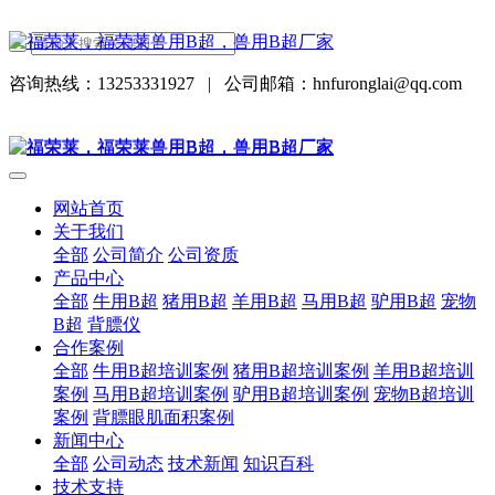
咨询热线：13253331927
|
公司邮箱：hnfuronglai@qq.com
网站首页
关于我们
全部
公司简介
公司资质
产品中心
全部
牛用B超
猪用B超
羊用B超
马用B超
驴用B超
宠物
B超
背膘仪
合作案例
全部
牛用B超培训案例
猪用B超培训案例
羊用B超培训
案例
马用B超培训案例
驴用B超培训案例
宠物B超培训
案例
背膘眼肌面积案例
新闻中心
全部
公司动态
技术新闻
知识百科
技术支持