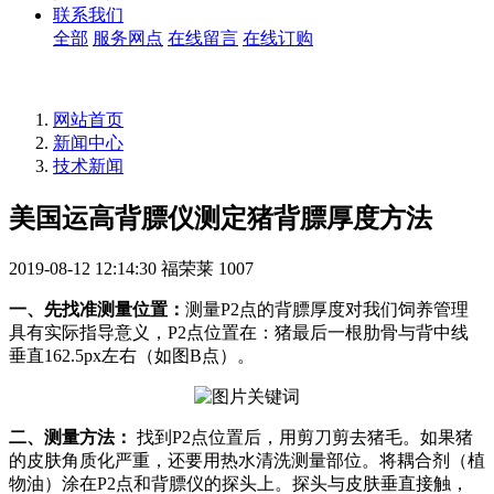
联系我们
全部
服务网点
在线留言
在线订购
网站首页
新闻中心
技术新闻
美国运高背膘仪测定猪背膘厚度方法
2019-08-12 12:14:30
福荣莱
1007
一、先找准测量位置：
测量P2点的背膘厚度对我们饲养管理
具有实际指导意义，P2点位置在：猪最后一根肋骨与背中线
垂直162.5px左右（如图B点）。
二、测量方法：
找到P2点位置后，用剪刀剪去猪毛。如果猪
的皮肤角质化严重，还要用热水清洗测量部位。将耦合剂（植
物油）涂在P2点和背膘仪的探头上。探头与皮肤垂直接触，