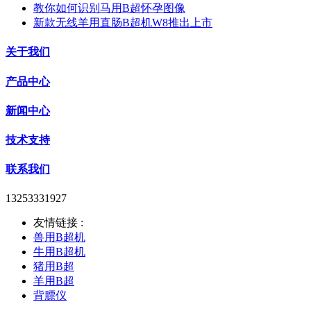
教你如何识别马用B超怀孕图像
新款无线羊用直肠B超机W8推出上市
关于我们
产品中心
新闻中心
技术支持
联系我们
13253331927
友情链接 :
兽用B超机
牛用B超机
猪用B超
羊用B超
背膘仪