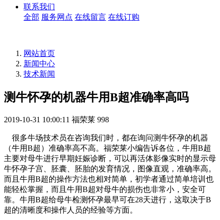
联系我们
全部
服务网点
在线留言
在线订购
网站首页
新闻中心
技术新闻
测牛怀孕的机器牛用B超准确率高吗
2019-10-31 10:00:11
福荣莱
998
很多牛场技术员在咨询我们时，都在询问测牛怀孕的机器
（牛用B超）准确率高不高。福荣莱小编告诉各位，牛用B超
主要对母牛进行早期妊娠诊断，可以再活体影像实时的显示母
牛怀孕子宫、胚囊、胚胎的发育情况，图像直观，准确率高。
而且牛用B超的操作方法也相对简单，初学者通过简单培训也
能轻松掌握，而且牛用B超对母牛的损伤也非常小，安全可
靠。牛用B超给母牛检测怀孕最早可在28天进行，这取决于B
超的清晰度和操作人员的经验等方面。