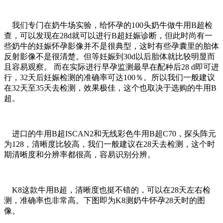
我们专门在奶牛场实验，给怀孕的100头奶牛做牛用B超检
查，可以发现在28d就可以进行B超妊娠诊断，但此时尚有一
些奶牛的妊娠怀孕影像并不是很典型，这时有些孕囊里的胎体
反射影像不是很清楚。但等妊娠到30d以后胎体就比较明显而
且容易观察。 而在实际进行早孕监测最早在配种后28 d即可进
行，32天后妊娠检测的准确率可达100％。所以我们一般建议
在32天至35天去检测，效果极佳，这个也取决于选购的牛用B
超。
进口的牛用B超ISCAN2和无线彩色牛用B超C70，探头阵元
为128，清晰度比较高，我们一般建议在28天去检测，这个时
期清晰度和分辨率都很高，容易识别分辨。
K8这款牛用B超，清晰度也挺不错的，可以在28天左右检
测，准确率也非常高。下图即为K8测奶牛怀孕28天时的图
像。