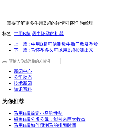
需要了解更多牛用B超的详情可咨询 尚经理
标签:
牛用B超
测牛怀孕的机器
上一篇
: 牛用B超可估测母牛胎仔数及孕龄
下一篇
: 马怀孕多久可以用B超检测出来
新闻中心
公司动态
技术新闻
知识百科
为你推荐
马用B超鉴定小马驹性别
鲟鱼B超分辨公母，能带来巨大收益
马用B超如何预测马的排卵时间