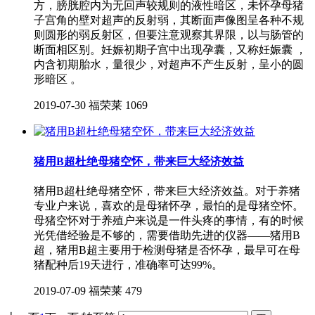
方，膀胱腔内为无回声较规则的液性暗区，未怀孕母猪
子宫角的壁对超声的反射弱，其断面声像图呈各种不规
则圆形的弱反射区，但要注意观察其界限，以与肠管的
断面相区别。妊娠初期子宫中出现孕囊，又称妊娠囊 ，
内含初期胎水，量很少，对超声不产生反射，呈小的圆
形暗区 。
2019-07-30
福荣莱
1069
猪用B超杜绝母猪空怀，带来巨大经济效益
猪用B超杜绝母猪空怀，带来巨大经济效益。对于养猪
专业户来说，喜欢的是母猪怀孕，最怕的是母猪空怀。
母猪空怀对于养殖户来说是一件头疼的事情，有的时候
光凭借经验是不够的，需要借助先进的仪器——猪用B
超，猪用B超主要用于检测母猪是否怀孕，最早可在母
猪配种后19天进行，准确率可达99%。
2019-07-09
福荣莱
479