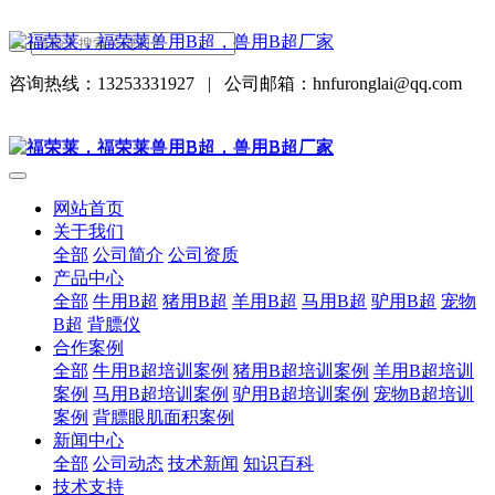
咨询热线：13253331927
|
公司邮箱：hnfuronglai@qq.com
网站首页
关于我们
全部
公司简介
公司资质
产品中心
全部
牛用B超
猪用B超
羊用B超
马用B超
驴用B超
宠物
B超
背膘仪
合作案例
全部
牛用B超培训案例
猪用B超培训案例
羊用B超培训
案例
马用B超培训案例
驴用B超培训案例
宠物B超培训
案例
背膘眼肌面积案例
新闻中心
全部
公司动态
技术新闻
知识百科
技术支持