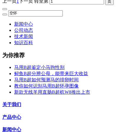
上一页
1
下一页
转至第
新闻中心
公司动态
技术新闻
知识百科
为你推荐
马用B超鉴定小马驹性别
鲟鱼B超分辨公母，能带来巨大收益
马用B超如何预测马的排卵时间
教你如何识别马用B超怀孕图像
新款无线羊用直肠B超机W8推出上市
关于我们
产品中心
新闻中心