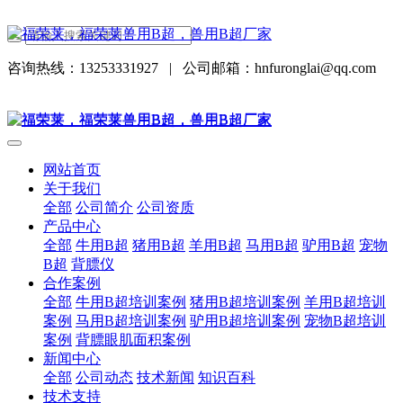
咨询热线：13253331927
|
公司邮箱：hnfuronglai@qq.com
网站首页
关于我们
全部
公司简介
公司资质
产品中心
全部
牛用B超
猪用B超
羊用B超
马用B超
驴用B超
宠物
B超
背膘仪
合作案例
全部
牛用B超培训案例
猪用B超培训案例
羊用B超培训
案例
马用B超培训案例
驴用B超培训案例
宠物B超培训
案例
背膘眼肌面积案例
新闻中心
全部
公司动态
技术新闻
知识百科
技术支持