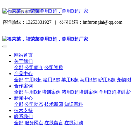
咨询热线：13253331927
|
公司邮箱：hnfuronglai@qq.com
网站首页
关于我们
全部
公司简介
公司资质
产品中心
全部
牛用B超
猪用B超
羊用B超
马用B超
驴用B超
宠物B
合作案例
全部
牛用B超培训案例
猪用B超培训案例
羊用B超培训案
新闻中心
全部
公司动态
技术新闻
知识百科
技术支持
联系我们
全部
服务网点
在线留言
在线订购