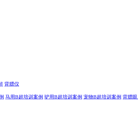
超
背膘仪
例
马用B超培训案例
驴用B超培训案例
宠物B超培训案例
背膘眼