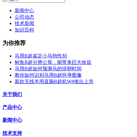
新闻中心
公司动态
技术新闻
知识百科
为你推荐
马用B超鉴定小马驹性别
鲟鱼B超分辨公母，能带来巨大收益
马用B超如何预测马的排卵时间
教你如何识别马用B超怀孕图像
新款无线羊用直肠B超机W8推出上市
关于我们
产品中心
新闻中心
技术支持