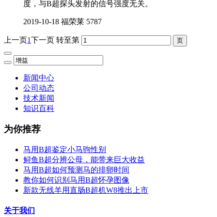
度，与B超探头发射的信号强度无关。
2019-10-18
福荣莱
5787
上一页
1
下一页
转至第
新闻中心
公司动态
技术新闻
知识百科
为你推荐
马用B超鉴定小马驹性别
鲟鱼B超分辨公母，能带来巨大收益
马用B超如何预测马的排卵时间
教你如何识别马用B超怀孕图像
新款无线羊用直肠B超机W8推出上市
关于我们