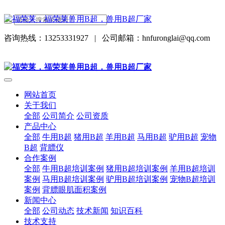
咨询热线：13253331927
|
公司邮箱：hnfuronglai@qq.com
网站首页
关于我们
全部
公司简介
公司资质
产品中心
全部
牛用B超
猪用B超
羊用B超
马用B超
驴用B超
宠物
B超
背膘仪
合作案例
全部
牛用B超培训案例
猪用B超培训案例
羊用B超培训
案例
马用B超培训案例
驴用B超培训案例
宠物B超培训
案例
背膘眼肌面积案例
新闻中心
全部
公司动态
技术新闻
知识百科
技术支持