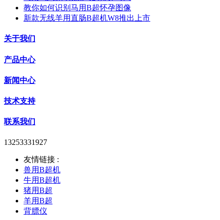
教你如何识别马用B超怀孕图像
新款无线羊用直肠B超机W8推出上市
关于我们
产品中心
新闻中心
技术支持
联系我们
13253331927
友情链接 :
兽用B超机
牛用B超机
猪用B超
羊用B超
背膘仪