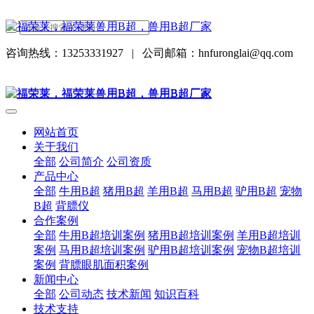
咨询热线：13253331927
|
公司邮箱：hnfuronglai@qq.com
网站首页
关于我们
全部
公司简介
公司资质
产品中心
全部
牛用B超
猪用B超
羊用B超
马用B超
驴用B超
宠物
B超
背膘仪
合作案例
全部
牛用B超培训案例
猪用B超培训案例
羊用B超培训
案例
马用B超培训案例
驴用B超培训案例
宠物B超培训
案例
背膘眼肌面积案例
新闻中心
全部
公司动态
技术新闻
知识百科
技术支持