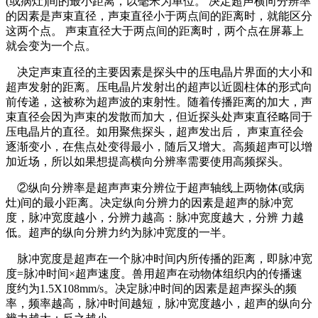
(或病灶)间的最小距离，以毫米为单位。 决定超声横向分辨率
的因素是声束直径，声束直径小于两点间的距离时，就能区分
这两个点。 声束直径大于两点间的距离时，两个点在屏幕上
就会变为一个点。
决定声束直径的主要因素是探头中的压电晶片界面的大小和
超声发射的距离。压电晶片发射出的超声以近圆柱体的形式向
前传递，这被称为超声波的束射性。随着传播距离的加大，声
束直径会因为声束的发散而加大，但近探头处声束直径略同于
压电晶片的直径。如用聚焦探头，超声发出后， 声束直径会
逐渐变小，在焦点处变得最小，随后又增大。高频超声可以增
加近场，所以如果想提高横向分辨率需要使用高频探头。
②纵向分辨率是超声声束分辨位于超声轴线上两物体(或病
灶)间的最小距离。决定纵向分辨力的因素是超声的脉冲宽
度，脉冲宽度越小，分辨力越高：脉冲宽度越大，分辨 力越
低。超声的纵向分辨力约为脉冲宽度的一半。
脉冲宽度是超声在一个脉冲时间内所传播的距离，即脉冲宽
度=脉冲时间×超声速度。兽用超声在动物体组织内的传播速
度约为1.5X108mm/s。决定脉冲时间的因素是超声探头的频
率，频率越高，脉冲时间越短，脉冲宽度越小，超声的纵向分